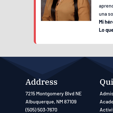
aprend
una so
Mi hér
Lo qu
Address
Qui
7215 Montgomery Blvd NE
Admis
Albuquerque, NM 87109
Acad
(505) 503-7670
Activi