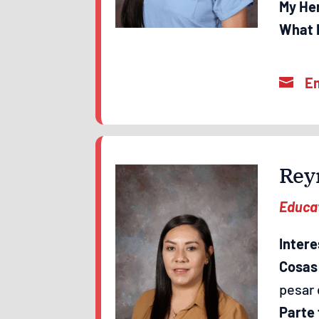
My He
What I
Rey
Educat
Intere
Cosas
pesar 
Parte 