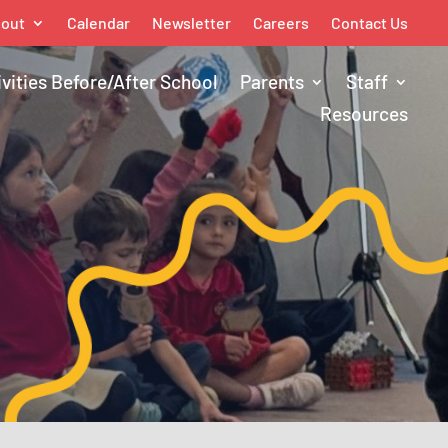
out
Calendar
Newsletter
Careers
Contact Us
ivities Before/After School
Parents
Staff
Resources