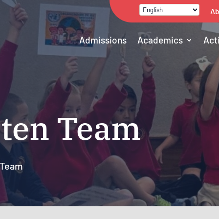
Ab
Admissions
Academics
Act
rten Team
 Team