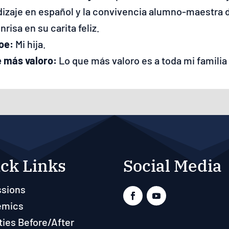
izaje en español y la convivencia alumno-maestra 
nrisa en su carita feliz.
oe:
Mi hija.
e más valoro:
Lo que más valoro es a toda mi familia 
ck Links
Social Media
sions
emics
ties Before/After