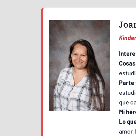
Joa
Kinde
Intere
Cosas
estudi
Parte 
estudi
que ca
Mi hér
Lo qu
amor, 