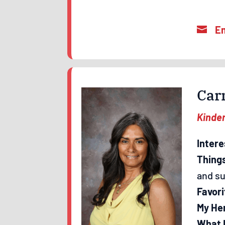
Car
Kinde
Intere
Thing
and s
Favori
My He
What I