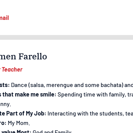
men Farello
r Teacher
sts:
Dance (salsa, merengue and some bachata) and
s that make me smile:
Spending time with family, tr
unny.
te Part of My Job:
Interacting with the students, te
ro:
My Mom.
 value Most:
God and Family.