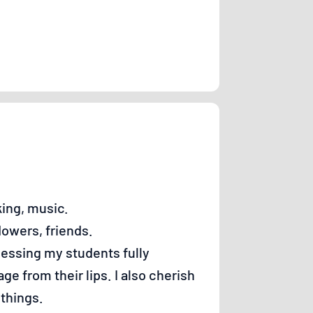
king, music.
lowers, friends.
nessing my students fully
e from their lips. I also cherish
 things.