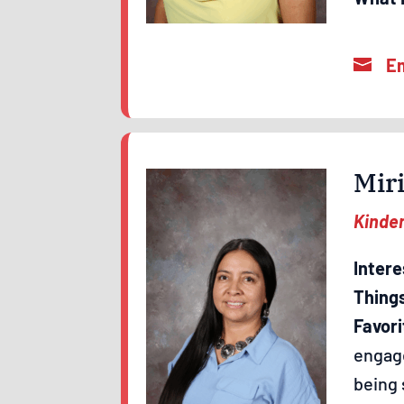
Mir
Kinde
Intere
Thing
Favori
engage
being 